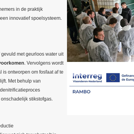
emers in de praktijk
 een innovatief spoelsysteem.
 gevuld met geurloos water uit
voorkomen
. Vervolgens wordt
 is ontworpen om fosfaat af te
lijft. Met behulp van
denitrificatieproces
 onschadelijk stikstofgas.
ductie