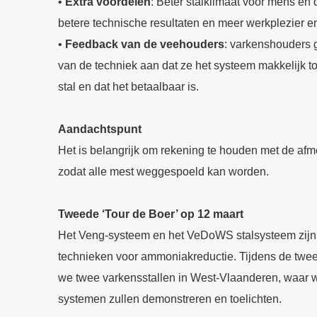
•
Extra voordelen
: Beter stalklimaat voor mens en d
betere technische resultaten en meer werkplezier e
•
Feedback van de veehouders
: varkenshouders 
van de techniek aan dat ze het systeem makkelijk t
stal en dat het betaalbaar is.
Aandachtspunt
Het is belangrijk om rekening te houden met de afm
zodat alle mest weggespoeld kan worden.
Tweede ‘Tour de Boer’ op 12 maart
Het Veng-systeem en het VeDoWS stalsysteem zijn
technieken voor ammoniakreductie. Tijdens de twe
we twee varkensstallen in West-Vlaanderen, waar 
systemen zullen demonstreren en toelichten.