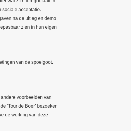
ier wat zich terugbetaalt in
n sociale acceptatie.
gaven na de uitleg en demo
oepasbaar zien in hun eigen
etingen van de spoelgoot,
 andere voorbeelden van
ede ‘Tour de Boer’ bezoeken
we de werking van deze