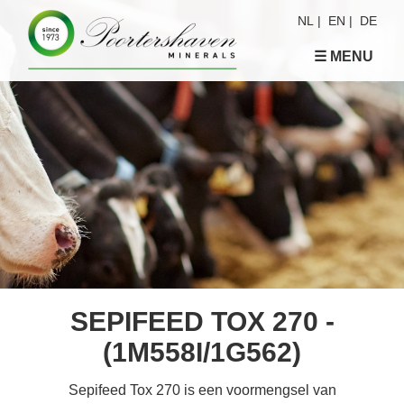
NL
|
EN
|
DE
☰ MENU
SEPIFEED TOX 270 -
(1M558I/1G562)
Sepifeed Tox 270 is een voormengsel van