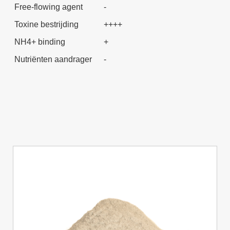
Free-flowing agent
-
Toxine bestrijding
++++
NH4+ binding
+
Nutriënten aandrager
-